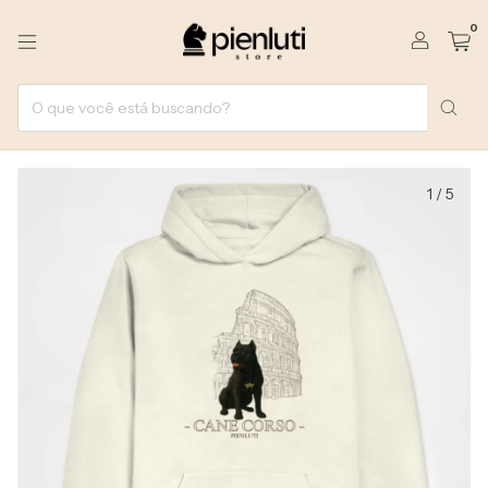
0
1
/
5