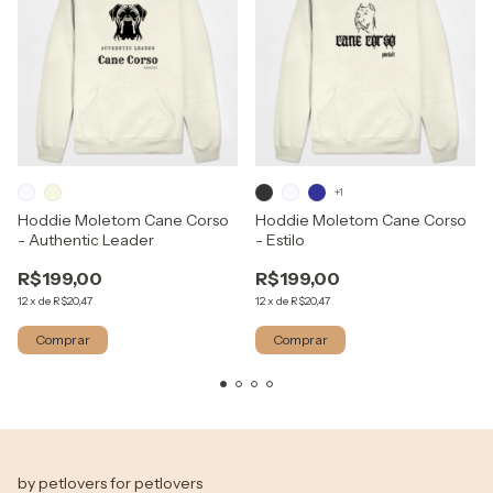
+1
Hoddie Moletom Cane Corso
Hoddie Moletom Cane Corso
- Authentic Leader
- Estilo
R$199,00
R$199,00
12
x
de
R$20,47
12
x
de
R$20,47
Comprar
Comprar
by petlovers for petlovers