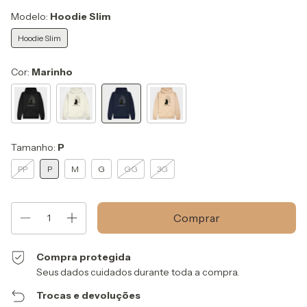
Modelo:
Hoodie Slim
Hoodie Slim
Cor:
Marinho
Tamanho:
P
PP
P
M
G
GG
3G
Compra protegida
Seus dados cuidados durante toda a compra.
Trocas e devoluções