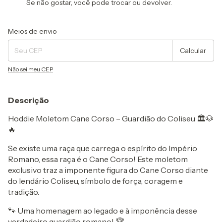
Se não gostar, você pode trocar ou devolver.
Entregas para o CEP:
Alterar CEP
Meios de envio
Calcular
Não sei meu CEP
Descrição
Hoddie Moletom Cane Corso – Guardião do Coliseu 🏛️🐶
🔥
Se existe uma raça que carrega o espírito do Império
Romano, essa raça é o Cane Corso! Este moletom
exclusivo traz a imponente figura do Cane Corso diante
do lendário Coliseu, símbolo de força, coragem e
tradição.
🐾 Uma homenagem ao legado e à imponência desse
verdadeiro guardião romano! 🏆