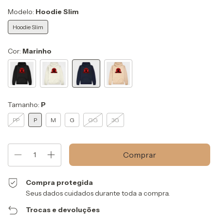
Modelo:
Hoodie Slim
Hoodie Slim
Cor:
Marinho
Tamanho:
P
PP
P
M
G
GG
3G
Compra protegida
Seus dados cuidados durante toda a compra.
Trocas e devoluções