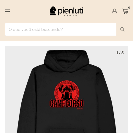
0
1
/
5