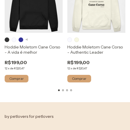
+1
Hoddie Moletom Cane Corso
Hoddie Moletom Cane Corso
- A vida é melhor
- Authentic Leader
R$199,00
R$199,00
12
x
de
R$20,47
12
x
de
R$20,47
Comprar
Comprar
by petlovers for petlovers