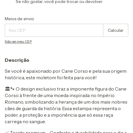
Se não gostar, você pode trocar ou devolver.
Entregas para o CEP:
Alterar CEP
Meios de envio
Calcular
Não sei meu CEP
Descrição
Se você é apaixonado por Cane Corso e pela sua origem
histórica, este moletom foi feita para você!
🏛️🐾 O design exclusivo traz a imponente figura do Cane
Corso à frente de uma moeda inspirada no Império
Romano, simbolizando a herança de um dos mais nobres
cães de guarda da história. Essa estampa representa o
poder, a proteção e a imponência que só essa raça
carrega no sangue.
✅ Tecido premium – Conforto e durabilidade para o dia a