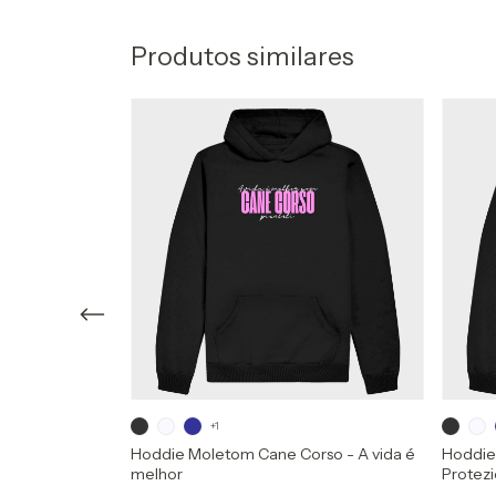
Produtos similares
+1
orso - ESTD
Hoddie Moletom Cane Corso - A vida é
Hoddie
melhor
Protez