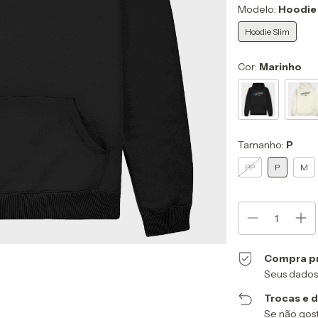
Modelo:
Hoodie
Hoodie Slim
Cor:
Marinho
Tamanho:
P
PP
P
M
Compra p
Seus dados
Trocas e 
Se não gost