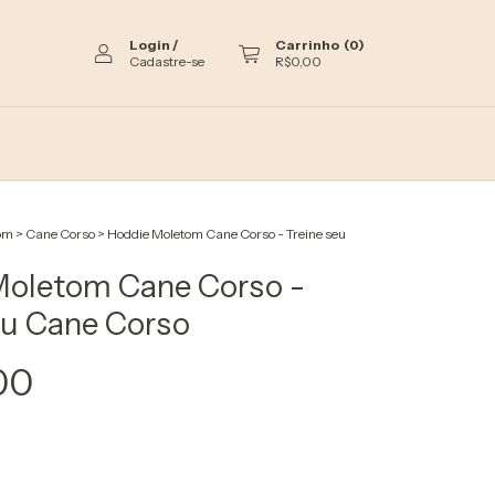
Login
/
Carrinho
(
0
)
Cadastre-se
R$0,00
om
>
Cane Corso
>
Hoddie Moletom Cane Corso - Treine seu
Moletom Cane Corso -
eu Cane Corso
00