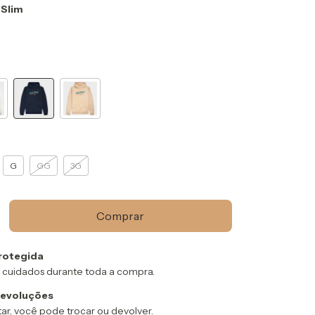
 Slim
G
GG
3G
rotegida
 cuidados durante toda a compra.
devoluções
ar, você pode trocar ou devolver.