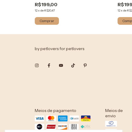
R$199,00
R$199
12
x
de
R$20,47
12
x
de
R$2
Comprar
Comp
by petlovers for petlovers
Meios de pagamento
Meios de
envio