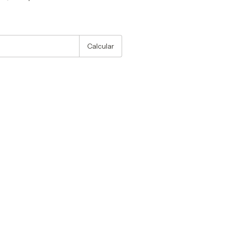
:
Alterar CEP
Calcular