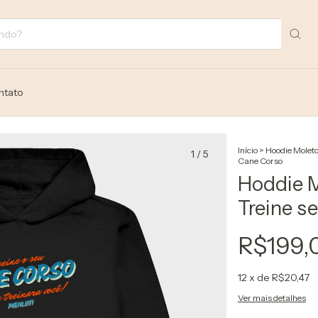
ntato
Início
>
Hoodie Molet
1
/
5
Cane Corso
Hoddie 
Treine s
R$199,
12
x de
R$20,47
Ver mais detalhes