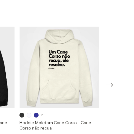
+1
+1
Cane
Hoddie Moletom Cane Corso - Cane
Hoddie Moleto
Corso não recua
Corso Pienluti