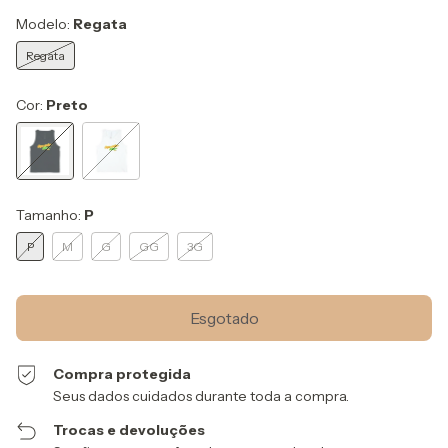
Modelo:
Regata
Regata
Cor:
Preto
Tamanho:
P
P
M
G
GG
3G
Compra protegida
Seus dados cuidados durante toda a compra.
Trocas e devoluções