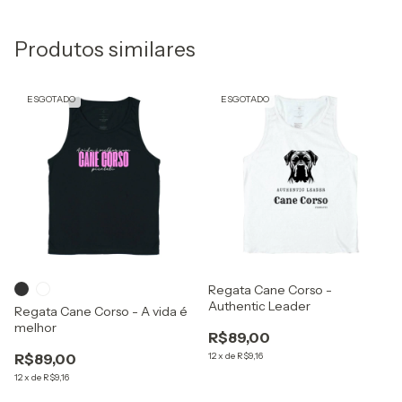
Produtos similares
ESGOTADO
ESGOTADO
Regata Cane Corso -
Authentic Leader
Regata Cane Corso - A vida é
melhor
R$89,00
R$89,00
12
x
de
R$9,16
12
x
de
R$9,16