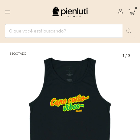
0
ESGOTADO
1
/
3