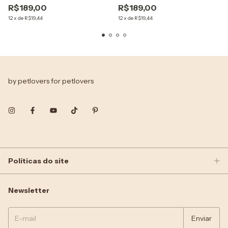
R$189,00
R$189,00
12
x
de
R$19,44
12
x
de
R$19,44
by petlovers for petlovers
Políticas do site
Newsletter