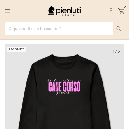
0
ESGOTADO
1
/
5