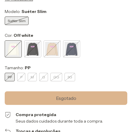
Modelo:
Suéter Slim
Suéter Slim
Cor:
Off white
Tamanho:
PP
PP
P
M
G
GG
3G
Compra protegida
Seus dados cuidados durante toda a compra.
Trocas e devoluções